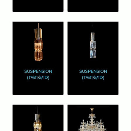
SUSPENSION
SUSPENSION
(17611/5/1D)
(17611/5/1D)