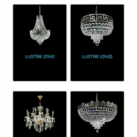
LUSTRE (0141)
LUSTRE (0143)