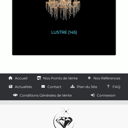
LUSTRE (145)
Accueil
Nos Points de Vente
Nos Références
Actualités
Contact
Plan du Site
FAQ
Conditions Générales de Vente
Connexion