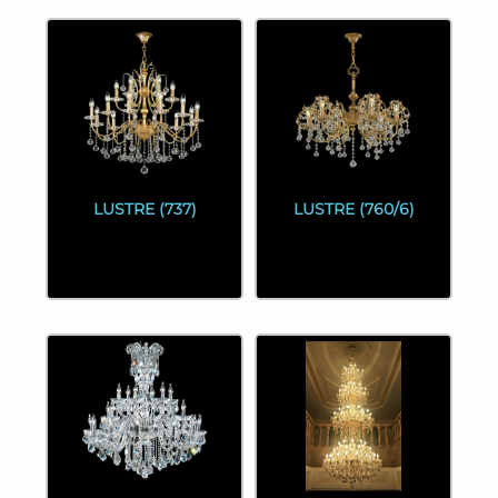
LUSTRE (737)
LUSTRE (760/6)