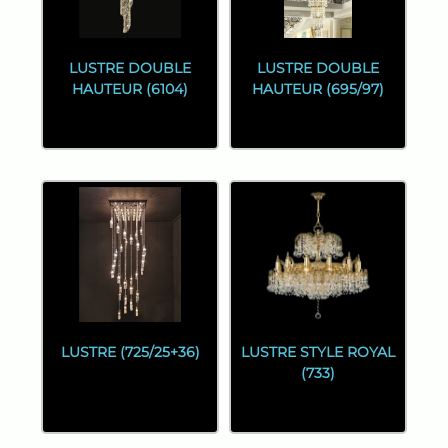
LUSTRE DOUBLE
LUSTRE DOUBLE
HAUTEUR (6104)
HAUTEUR (695/97)
LUSTRE (725/25+36)
LUSTRE STYLE ROYAL
(733)