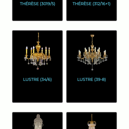
THÉRÈSE (3019/5)
THÉRÈSE (312/16+1)
LUSTRE (34/6)
LUSTRE (39-8)