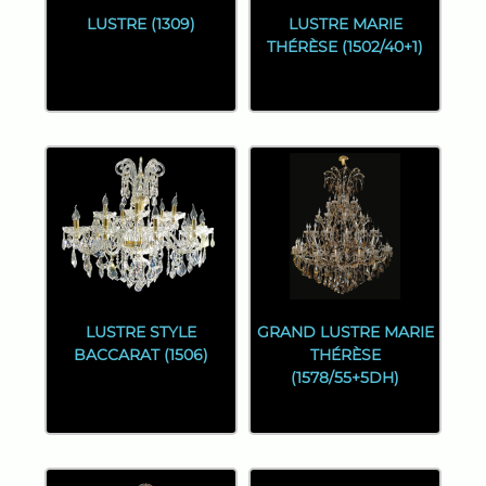
LUSTRE (1309)
LUSTRE MARIE
THÉRÈSE (1502/40+1)
LUSTRE STYLE
GRAND LUSTRE MARIE
BACCARAT (1506)
THÉRÈSE
(1578/55+5DH)