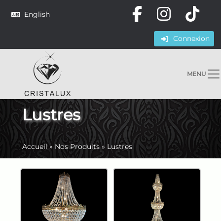
English
Connexion
MENU
Lustres
Accueil
»
Nos Produits
»
Lustres