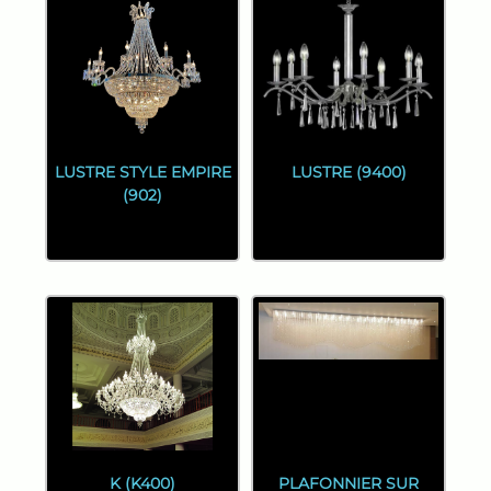
LUSTRE STYLE EMPIRE
LUSTRE (9400)
(902)
K (K400)
PLAFONNIER SUR