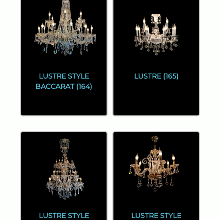
LUSTRE STYLE
LUSTRE (165)
BACCARAT (164)
LUSTRE STYLE
LUSTRE STYLE