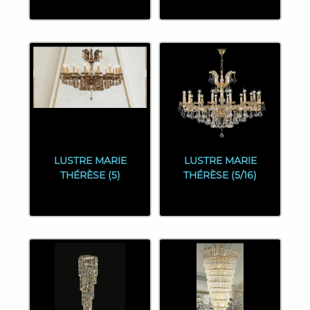
LUSTRE MARIE
LUSTRE MARIE
THÉRÈSE (5)
THÉRÈSE (5/16)