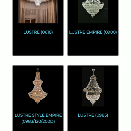
LUSTRE (0618)
LUSTRE EMPIRE (0900)
LUSTRE STYLE EMPIRE
LUSTRE (0985)
(0983/120/200D)