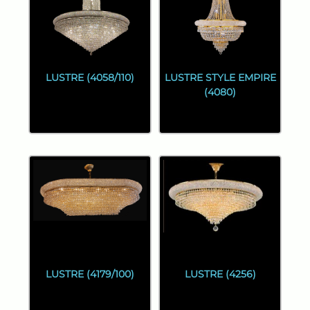
LUSTRE (4058/110)
LUSTRE STYLE EMPIRE
(4080)
LUSTRE (4179/100)
LUSTRE (4256)