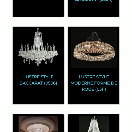
LUSTRE STYLE
LUSTRE STYLE
BACCARAT (0506)
MODERNE FORME DE
ROUE (0511)