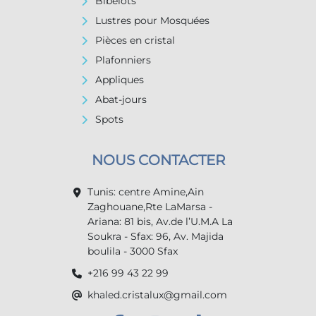
Bibelots
Lustres pour Mosquées
Pièces en cristal
Plafonniers
Appliques
Abat-jours
Spots
NOUS CONTACTER
Tunis: centre Amine,Ain
Zaghouane,Rte LaMarsa -
Ariana: 81 bis, Av.de l’U.M.A La
Soukra - Sfax: 96, Av. Majida
boulila - 3000 Sfax
+216 99 43 22 99
khaled.cristalux@gmail.com