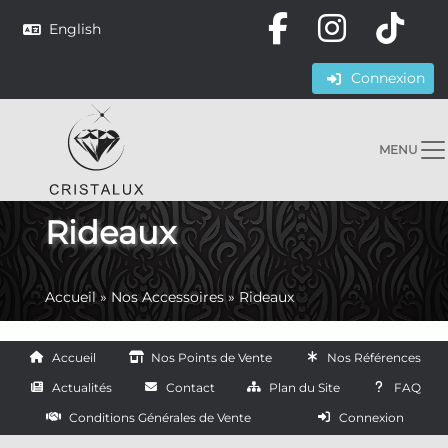
English
Connexion
MENU
Rideaux
Accueil
»
Nos Accessoires
»
Rideaux
Accueil
Nos Points de Vente
Nos Références
Actualités
Contact
Plan du Site
FAQ
Conditions Générales de Vente
Connexion