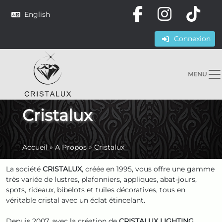
English
Connexion
MENU
Cristalux
Accueil
»
A Propos
»
Cristalux
La société
CRISTALUX
, créée en 1995, vous offre une gamme
très variée de lustres, plafonniers, appliques, abat-jours,
spots, rideaux, bibelots et tuiles décoratives, tous en
véritable cristal avec un éclat étincelant.
Depuis 2007, avec la création de
CRISTALUX LIGHTING