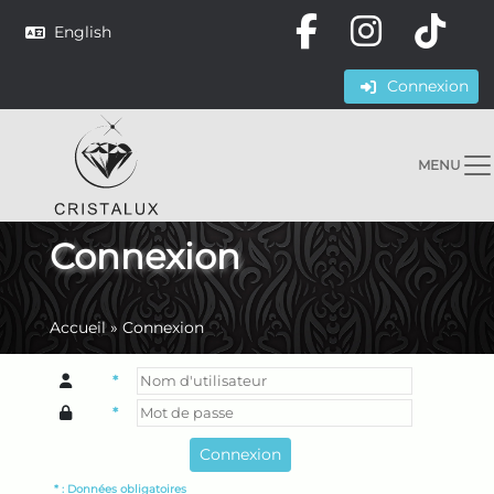
English
Connexion
MENU
Connexion
Accueil
»
Connexion
*
*
* : Données obligatoires