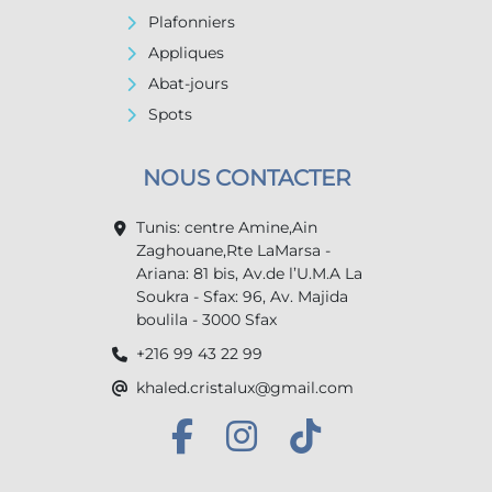
Plafonniers
Appliques
Abat-jours
Spots
NOUS CONTACTER
Tunis: centre Amine,Ain
Zaghouane,Rte LaMarsa -
Ariana: 81 bis, Av.de l’U.M.A La
Soukra - Sfax: 96, Av. Majida
boulila - 3000 Sfax
+216 99 43 22 99
khaled.cristalux@gmail.com