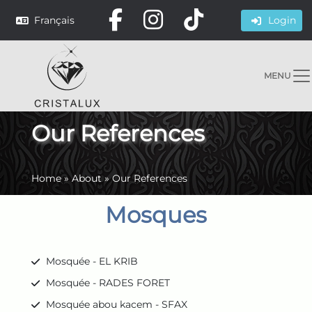
Français
Login
MENU
Our References
Home
»
About
»
Our References
Mosques
Mosquée - EL KRIB
Mosquée - RADES FORET
Mosquée abou kacem - SFAX