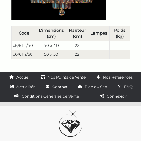
Dimensions
Hauteur
Poids
Code
Lampes
(cm)
(cm)
(kg)
x6/611s/40
40 x 40
22
x6/611s/50
50 x 50
22
Accueil
Nos Points de Vente
Nos Références
Actualités
Contact
Plan du Site
FAQ
Conditions Générales de Vente
Connexion