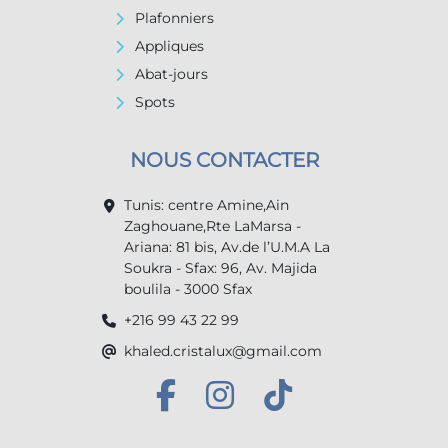
Plafonniers
Appliques
Abat-jours
Spots
NOUS CONTACTER
Tunis: centre Amine,Ain
Zaghouane,Rte LaMarsa -
Ariana: 81 bis, Av.de l’U.M.A La
Soukra - Sfax: 96, Av. Majida
boulila - 3000 Sfax
+216 99 43 22 99
khaled.cristalux@gmail.com