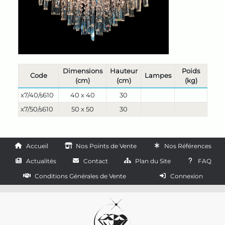
Dimensions
Hauteur
Poids
Code
Lampes
(cm)
(cm)
(kg)
x7/40/s610
40 x 40
30
x7/50/s610
50 x 50
30
Accueil
Nos Points de Vente
Nos Références
Actualités
Contact
Plan du Site
FAQ
Conditions Générales de Vente
Connexion