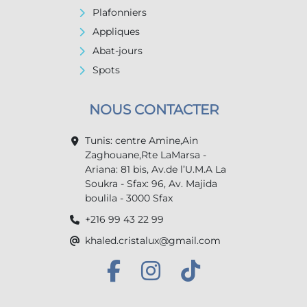
Plafonniers
Appliques
Abat-jours
Spots
NOUS CONTACTER
Tunis: centre Amine,Ain
Zaghouane,Rte LaMarsa -
Ariana: 81 bis, Av.de l’U.M.A La
Soukra - Sfax: 96, Av. Majida
boulila - 3000 Sfax
+216 99 43 22 99
khaled.cristalux@gmail.com