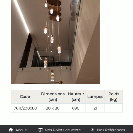
Dimensions
Hauteur
Poids
Code
Lampes
(cm)
(cm)
(kg)
17611/200x80
80 x 80
690
21
Accueil
Nos Points de Vente
Nos Références