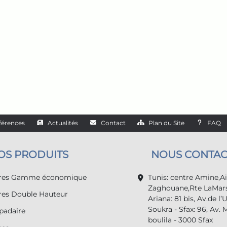
férences
Actualités
Contact
Plan du Site
FAQ
OS PRODUITS
NOUS CONTAC
tres Gamme économique
Tunis: centre Amine,A
Zaghouane,Rte LaMars
res Double Hauteur
Ariana: 81 bis, Av.de l’
Soukra - Sfax: 96, Av. 
adaire
boulila - 3000 Sfax