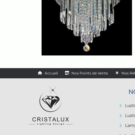
Accueil
Nos Points de Vente
Nos Ré
N
Lus
Lust
Lamp