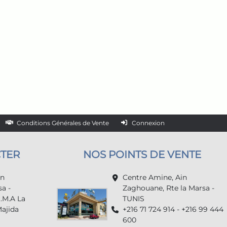
Conditions Générales de Vente
Connexion
TER
NOS POINTS DE VENTE
in
Centre Amine, Ain
a -
Zaghouane, Rte la Marsa -
U.M.A La
TUNIS
Majida
+216 71 724 914 - +216 99 444
600