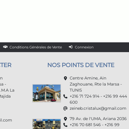
Conditions Générales de Vente
Connexion
TER
NOS POINTS DE VENTE
in
Centre Amine, Ain
a -
Zaghouane, Rte la Marsa -
U.M.A La
TUNIS
Majida
+216 71 724 914 - +216 99 444
600
zeineb.cristalux@gmail.com
79 Av. de l'UMA, Ariana 2036
il.com
+216 70 681 546 - +216 99