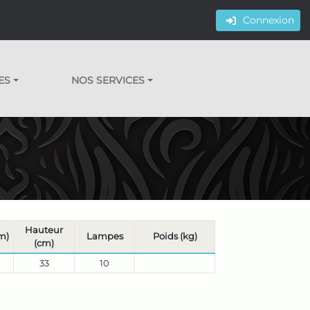
Connexion
ES
NOS SERVICES
Hauteur
m)
Lampes
Poids (kg)
(cm)
33
10