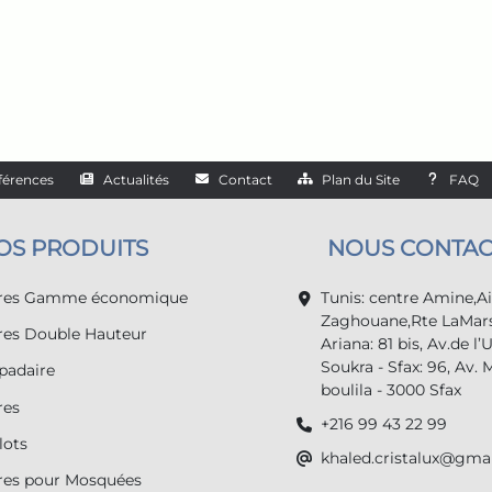
férences
Actualités
Contact
Plan du Site
FAQ
OS PRODUITS
NOUS CONTAC
tres Gamme économique
Tunis: centre Amine,A
Zaghouane,Rte LaMars
res Double Hauteur
Ariana: 81 bis, Av.de l’
Soukra - Sfax: 96, Av. 
adaire
boulila - 3000 Sfax
res
+216 99 43 22 99
lots
khaled.cristalux@gma
res pour Mosquées