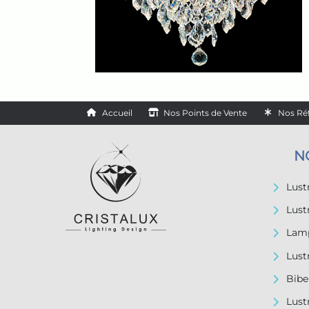
Accueil
Nos Points de Vente
Nos Ré
N
Lus
Lust
Lamp
Lust
Bibe
Lust