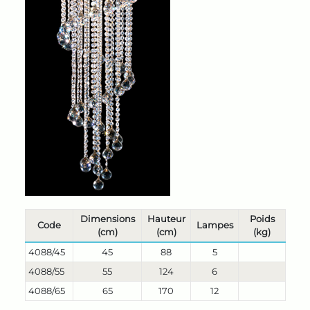
Dimensions
Hauteur
Poids
Code
Lampes
(cm)
(cm)
(kg)
4088/45
45
88
5
4088/55
55
124
6
4088/65
65
170
12