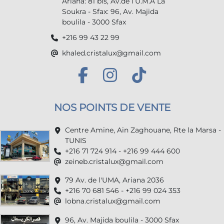
Ariana: 81 bis, Av.de l’U.M.A La
Soukra - Sfax: 96, Av. Majida
boulila - 3000 Sfax
+216 99 43 22 99
khaled.cristalux@gmail.com
NOS POINTS DE VENTE
Centre Amine, Ain Zaghouane, Rte la Marsa -
TUNIS
+216 71 724 914 - +216 99 444 600
zeineb.cristalux@gmail.com
79 Av. de l'UMA, Ariana 2036
+216 70 681 546 - +216 99 024 353
lobna.cristalux@gmail.com
96, Av. Majida boulila - 3000 Sfax