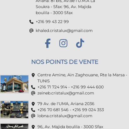
Ariana: 81 bis, Av.de l’U.M.A La
Soukra - Sfax: 96, Av. Majida
boulila - 3000 Sfax
+216 99 43 22 99
khaled.cristalux@gmail.com
NOS POINTS DE VENTE
Centre Amine, Ain Zaghouane, Rte la Marsa -
TUNIS
+216 71 724 914 - +216 99 444 600
zeineb.cristalux@gmail.com
79 Av. de l'UMA, Ariana 2036
+216 70 681 546 - +216 99 024 353
lobna.cristalux@gmail.com
96, Av. Majida boulila - 3000 Sfax