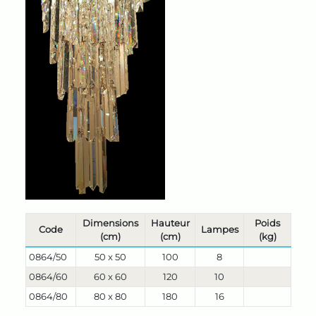
Dimensions
Hauteur
Poids
Code
Lampes
(cm)
(cm)
(kg)
0864/50
50 x 50
100
8
0864/60
60 x 60
120
10
0864/80
80 x 80
180
16