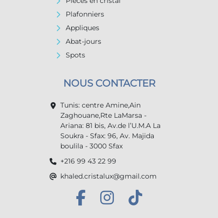
Pièces en cristal
Plafonniers
Appliques
Abat-jours
Spots
NOUS CONTACTER
Tunis: centre Amine,Ain
Zaghouane,Rte LaMarsa -
Ariana: 81 bis, Av.de l’U.M.A La
Soukra - Sfax: 96, Av. Majida
boulila - 3000 Sfax
+216 99 43 22 99
khaled.cristalux@gmail.com