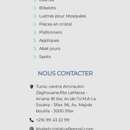
Bibelots
Lustres pour Mosquées
Pièces en cristal
Plafonniers
Appliques
Abat-jours
Spots
NOUS CONTACTER
Tunis: centre Amine,Ain
Zaghouane,Rte LaMarsa -
Ariana: 81 bis, Av.de l’U.M.A La
Soukra - Sfax: 96, Av. Majida
boulila - 3000 Sfax
+216 99 43 22 99
khaled.cristalux@gmail.com